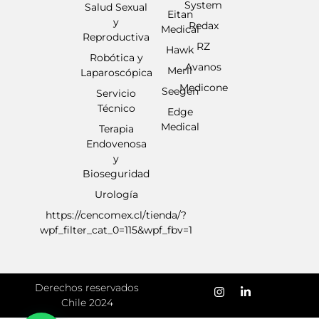
System
Salud Sexual
Eitan
y
Redax
Medical
Reproductiva
RZ
Hawk
Robótica y
Avanos
Meril
Laparoscópica
Medicone
Seegen
Servicio
Técnico
Edge
Medical
Terapia
Endovenosa
y
Bioseguridad
Urología
https://cencomex.cl/tienda/?
wpf_filter_cat_0=115&wpf_fbv=1
Derechos reservados
Chile 2024