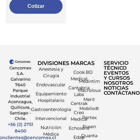
Cotizar
DIVISIONES
MARCAS
SERVICIO
TÉCNICO
Cencomex
Anestesia y
Cook
BD
EVENTOS
S.A.
Cirugía
Y CURSOS
Medical
Galvarino
Medintim
NOSOTROS
Endovascular
7640
Cantabria
NOTICIAS
Macroloux
Parque
CONTÁCTANO
Equipamiento
Labs
Industrial
Merit
Hospitalario
Aconcagua,
Centrak
Quilicura,
Mobilodt
Gastroenterología
Creo
Santiago -
Portex
Intervencional
Chile.
Medical
+56 (2) 2751
Pusen
Nutrición
Echosens
8400
Médica
Quanta
Edap
ionclientes@cencomex.cl