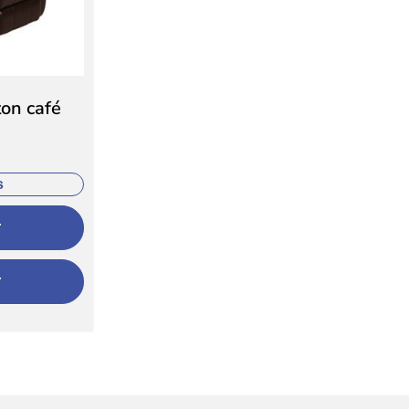
on café
s
r
r