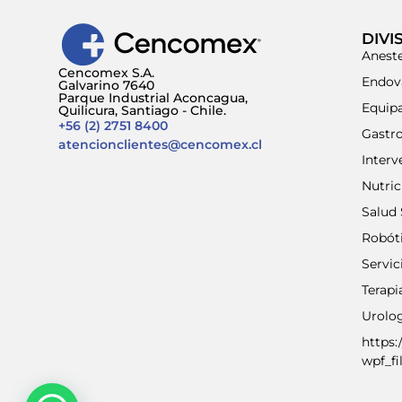
DIVI
Aneste
Cencomex S.A.
Endov
Galvarino 7640
Parque Industrial Aconcagua,
Equip
Quilicura, Santiago - Chile.
+56 (2) 2751 8400
Gastr
atencionclientes@cencomex.cl
Interv
Nutri
Salud 
Robót
Servic
Terap
Urolo
https:
wpf_fi