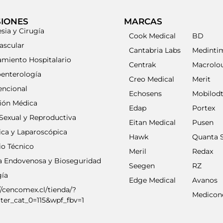
SIONES
MARCAS
sia y Cirugía
Cook Medical
BD
ascular
Cantabria Labs
Medinti
amiento Hospitalario
Centrak
Macrolo
oenterología
Creo Medical
Merit
encional
Echosens
Mobilod
ción Médica
Edap
Portex
Sexual y Reproductiva
Eitan Medical
Pusen
ica y Laparoscópica
Hawk
Quanta 
io Técnico
Meril
Redax
ia Endovenosa y Bioseguridad
Seegen
RZ
gía
Edge Medical
Avanos
//cencomex.cl/tienda/?
Medicon
lter_cat_0=115&wpf_fbv=1