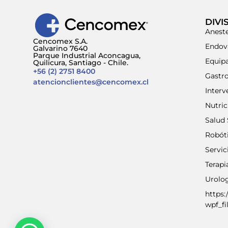
DIVI
Aneste
Cencomex S.A.
Endov
Galvarino 7640
Parque Industrial Aconcagua,
Equip
Quilicura, Santiago - Chile.
+56 (2) 2751 8400
Gastr
atencionclientes@cencomex.cl
Interv
Nutri
Salud 
Robót
Servic
Terap
Urolo
https:
wpf_fi