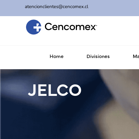
atencionclientes@cencomex.cl
Home
Divisiones
Ma
JELCO