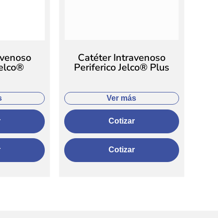
avenoso
Catéter Intravenoso
Jelco®
Periferico Jelco® Plus
s
Ver más
r
Cotizar
r
Cotizar