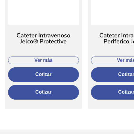
Cateter Intravenoso
Cateter Intr
Jelco® Protective
Periferico 
Ver más
Ver má
Cotizar
Cotiza
Cotizar
Cotiza