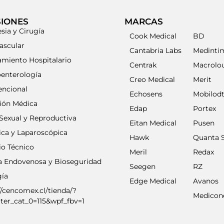
SIONES
MARCAS
sia y Cirugía
Cook Medical
BD
ascular
Cantabria Labs
Medinti
amiento Hospitalario
Centrak
Macrolo
oenterología
Creo Medical
Merit
encional
Echosens
Mobilod
ción Médica
Edap
Portex
Sexual y Reproductiva
Eitan Medical
Pusen
ica y Laparoscópica
Hawk
Quanta 
io Técnico
Meril
Redax
ia Endovenosa y Bioseguridad
Seegen
RZ
gía
Edge Medical
Avanos
//cencomex.cl/tienda/?
Medicon
lter_cat_0=115&wpf_fbv=1