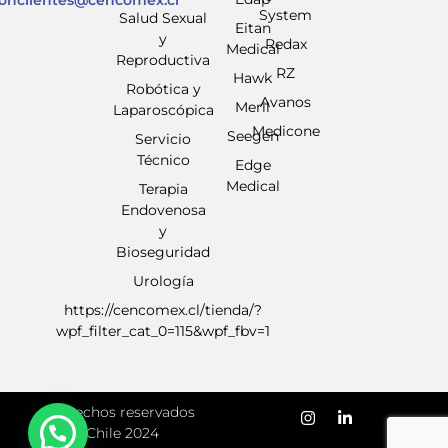
System
Salud Sexual
Eitan
y
Redax
Medical
Reproductiva
RZ
Hawk
Robótica y
Avanos
Meril
Laparoscópica
Medicone
Seegen
Servicio
Técnico
Edge
Medical
Terapia
Endovenosa
y
Bioseguridad
Urología
https://cencomex.cl/tienda/?
wpf_filter_cat_0=115&wpf_fbv=1
Derechos reservados
Chile 2024