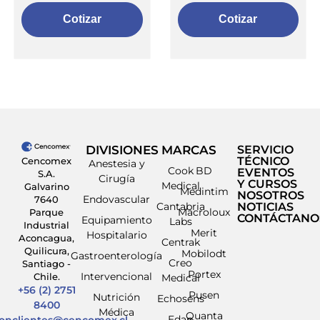
Cotizar
Cotizar
DIVISIONES
MARCAS
SERVICIO
TÉCNICO
Cencomex
Anestesia y
Cook
BD
EVENTOS
S.A.
Cirugía
Y CURSOS
Medical
Galvarino
Medintim
NOSOTROS
Endovascular
7640
Cantabria
NOTICIAS
Macroloux
Parque
CONTÁCTANO
Equipamiento
Labs
Industrial
Merit
Hospitalario
Aconcagua,
Centrak
Quilicura,
Mobilodt
Gastroenterología
Creo
Santiago -
Portex
Intervencional
Chile.
Medical
+56 (2) 2751
Pusen
Nutrición
Echosens
8400
Médica
Quanta
Edap
ionclientes@cencomex.cl