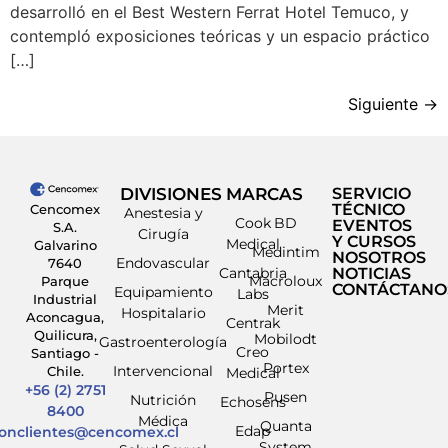
desarrolló en el Best Western Ferrat Hotel Temuco, y
contempló exposiciones teóricas y un espacio práctico
[…]
Siguiente
→
DIVISIONES
MARCAS
SERVICIO
TÉCNICO
Cencomex
Anestesia y
Cook
BD
EVENTOS
S.A.
Cirugía
Y CURSOS
Medical
Galvarino
Medintim
NOSOTROS
Endovascular
7640
Cantabria
NOTICIAS
Macroloux
Parque
CONTÁCTANO
Equipamiento
Labs
Industrial
Merit
Hospitalario
Aconcagua,
Centrak
Quilicura,
Mobilodt
Gastroenterología
Creo
Santiago -
Portex
Intervencional
Chile.
Medical
+56 (2) 2751
Pusen
Nutrición
Echosens
8400
Médica
Quanta
Edap
ionclientes@cencomex.cl
System