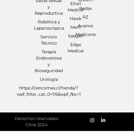
Salud Sexual
Eitan
y
Redax
Medical
Reproductiva
RZ
Hawk
Robótica y
Avanos
Meril
Laparoscópica
Medicone
Seegen
Servicio
Técnico
Edge
Medical
Terapia
Endovenosa
y
Bioseguridad
Urología
https://cencomex.cl/tienda/?
wpf_filter_cat_0=115&wpf_fbv=1
Derechos reservados
Chile 2024