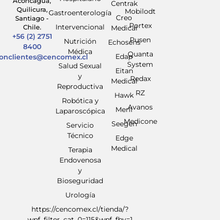
Aconcagua,
Centrak
Quilicura,
Mobilodt
Gastroenterología
Creo
Santiago -
Portex
Intervencional
Chile.
Medical
+56 (2) 2751
Pusen
Nutrición
Echosens
8400
Médica
Quanta
Edap
ionclientes@cencomex.cl
System
Salud Sexual
Eitan
y
Redax
Medical
Reproductiva
RZ
Hawk
Robótica y
Avanos
Meril
Laparoscópica
Medicone
Seegen
Servicio
Técnico
Edge
Medical
Terapia
Endovenosa
y
Bioseguridad
Urología
https://cencomex.cl/tienda/?
wpf_filter_cat_0=115&wpf_fbv=1