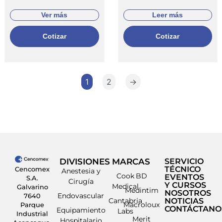
Ver más
Leer más
Cotizar
Cotizar
1
2
→
DIVISIONES
MARCAS
SERVICIO
TÉCNICO
Cencomex
Anestesia y
Cook
BD
EVENTOS
S.A.
Cirugía
Y CURSOS
Medical
Galvarino
Medintim
NOSOTROS
Endovascular
7640
Cantabria
NOTICIAS
Macroloux
Parque
CONTÁCTANO
Equipamiento
Labs
Industrial
Merit
Hospitalario