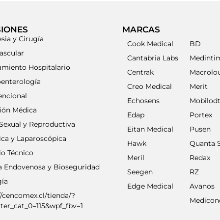
SIONES
MARCAS
sia y Cirugía
Cook Medical
BD
ascular
Cantabria Labs
Medinti
amiento Hospitalario
Centrak
Macrolo
oenterología
Creo Medical
Merit
encional
Echosens
Mobilod
ción Médica
Edap
Portex
Sexual y Reproductiva
Eitan Medical
Pusen
ica y Laparoscópica
Hawk
Quanta 
io Técnico
Meril
Redax
ia Endovenosa y Bioseguridad
Seegen
RZ
gía
Edge Medical
Avanos
//cencomex.cl/tienda/?
Medicon
lter_cat_0=115&wpf_fbv=1