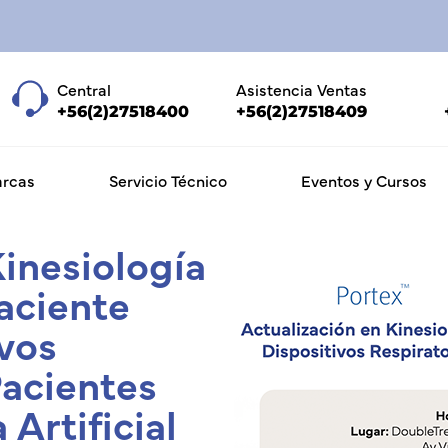
Central
Asistencia Ventas
+56(2)27518400
+56(2)27518409
rcas
Servicio Técnico
Eventos y Cursos
Kinesiología
aciente
ivos
Pacientes
 Artificial