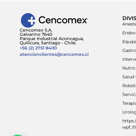
DIVI
Aneste
Cencomex S.A.
Endov
Galvarino 7640
Parque Industrial Aconcagua,
Equip
Quilicura, Santiago - Chile.
+56 (2) 2751 8400
Gastr
atencionclientes@cencomex.cl
Interv
Nutri
Salud 
Robót
Servic
Terap
Urolo
https:
wpf_fi