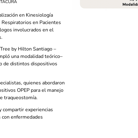
ITACURA
lización en Kinesiología
s Respiratorios en Pacientes
ólogos involucrados en el
s.
eTree by Hilton Santiago –
empló una modalidad teórico–
co de distintos dispositivos
ecialistas, quienes abordaron
ositivos OPEP para el manejo
 de traqueostomía.
 y compartir experiencias
es con enfermedades