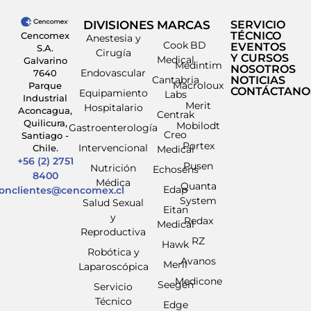
DIVISIONES
MARCAS
SERVICIO
TÉCNICO
Cencomex
Anestesia y
Cook
BD
EVENTOS
S.A.
Cirugía
Y CURSOS
Medical
Galvarino
Medintim
NOSOTROS
Endovascular
7640
Cantabria
NOTICIAS
Macroloux
Parque
CONTÁCTANO
Equipamiento
Labs
Industrial
Merit
Hospitalario
Aconcagua,
Centrak
Quilicura,
Mobilodt
Gastroenterología
Creo
Santiago -
Portex
Intervencional
Chile.
Medical
+56 (2) 2751
Pusen
Nutrición
Echosens
8400
Médica
Quanta
Edap
ionclientes@cencomex.cl
System
Salud Sexual
Eitan
y
Redax
Medical
Reproductiva
RZ
Hawk
Robótica y
Avanos
Meril
Laparoscópica
Medicone
Seegen
Servicio
Técnico
Edge