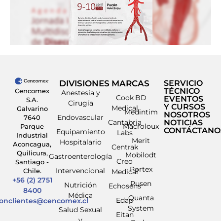
DIVISIONES
MARCAS
SERVICIO
TÉCNICO
Cencomex
Anestesia y
Cook
BD
EVENTOS
S.A.
Cirugía
Y CURSOS
Medical
Galvarino
Medintim
NOSOTROS
Endovascular
7640
Cantabria
NOTICIAS
Macroloux
Parque
CONTÁCTANO
Equipamiento
Labs
Industrial
Merit
Hospitalario
Aconcagua,
Centrak
Quilicura,
Mobilodt
Gastroenterología
Creo
Santiago -
Portex
Intervencional
Chile.
Medical
+56 (2) 2751
Pusen
Nutrición
Echosens
8400
Médica
Quanta
Edap
ionclientes@cencomex.cl
System
Salud Sexual
Eitan
y