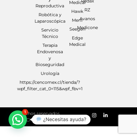
Redax
Medical
Reproductiva
RZ
Hawk
Robótica y
Avanos
Meril
Laparoscópica
Medicone
Seegen
Servicio
Técnico
Edge
Medical
Terapia
Endovenosa
y
Bioseguridad
Urología
https://cencomex.cl/tienda/?
wpf_filter_cat_0=115&wpf_fbv=1
1
Derechos reservados
¿Necesitas ayuda?
Chile 2024