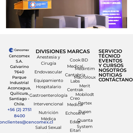
DIVISIONES
MARCAS
SERVICIO
TÉCNICO
Cencomex
Anestesia y
Cook
BD
EVENTOS
S.A.
Cirugía
Y CURSOS
Medical
Galvarino
Medintim
NOSOTROS
Endovascular
7640
Cantabria
NOTICIAS
Macroloux
Parque
CONTÁCTANO
Equipamiento
Labs
Industrial
Merit
Hospitalario
Aconcagua,
Centrak
Quilicura,
Mobilodt
Gastroenterología
Creo
Santiago -
Portex
Intervencional
Chile.
Medical
+56 (2) 2751
Pusen
Nutrición
Echosens
8400
Médica
Quanta
Edap
ionclientes@cencomex.cl
System
Salud Sexual
Eitan