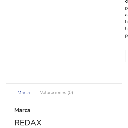
d
p
a
h
l
p
Marca
Valoraciones (0)
Marca
REDAX