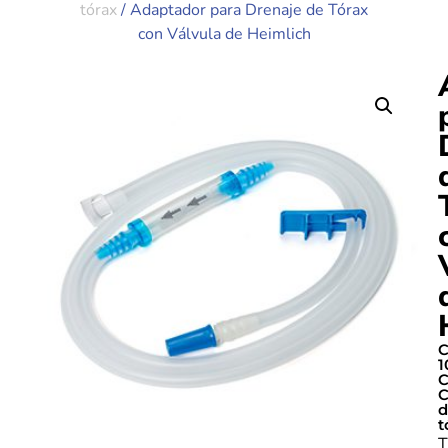
tórax
/ Adaptador para Drenaje de Tórax
con Válvula de Heimlich
C
1
C
C
d
t
T