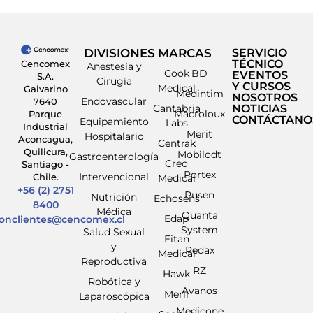
DIVISIONES
MARCAS
SERVICIO
TÉCNICO
Cencomex
Anestesia y
Cook
BD
EVENTOS
S.A.
Cirugía
Y CURSOS
Medical
Galvarino
Medintim
NOSOTROS
Endovascular
7640
Cantabria
NOTICIAS
Macroloux
Parque
CONTÁCTANO
Equipamiento
Labs
Industrial
Merit
Hospitalario
Aconcagua,
Centrak
Quilicura,
Mobilodt
Gastroenterología
Creo
Santiago -
Portex
Intervencional
Chile.
Medical
+56 (2) 2751
Pusen
Nutrición
Echosens
8400
Médica
Quanta
Edap
ionclientes@cencomex.cl
System
Salud Sexual
Eitan
y
Redax
Medical
Reproductiva
RZ
Hawk
Robótica y
Avanos
Meril
Laparoscópica
Medicone