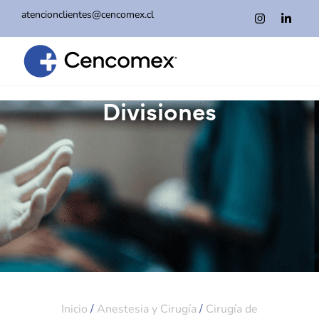
atencionclientes@cencomex.cl
Divisiones
Inicio
/
Anestesia y Cirugía
/
Cirugía de