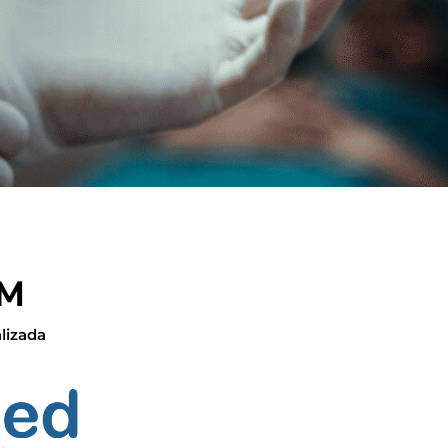
NM
lizada