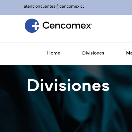
atencionclientes@cencomex.cl
Home
Divisiones
Ma
Divisiones