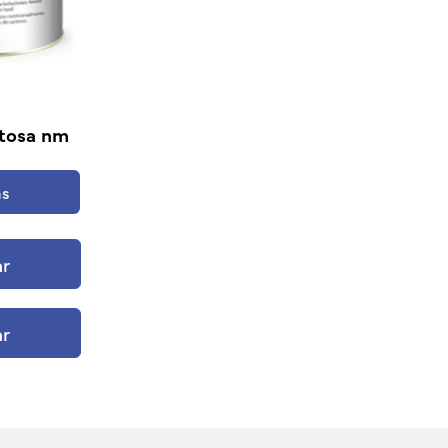
tosa nm
ás
ar
ar