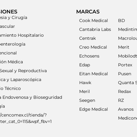
SIONES
MARCAS
sia y Cirugía
Cook Medical
BD
ascular
Cantabria Labs
Medinti
amiento Hospitalario
Centrak
Macrolo
oenterología
Creo Medical
Merit
encional
Echosens
Mobilod
ción Médica
Edap
Portex
Sexual y Reproductiva
Eitan Medical
Pusen
ica y Laparoscópica
Hawk
Quanta 
io Técnico
Meril
Redax
ia Endovenosa y Bioseguridad
Seegen
RZ
gía
Edge Medical
Avanos
//cencomex.cl/tienda/?
Medicon
lter_cat_0=115&wpf_fbv=1