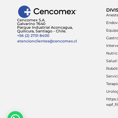
DIVI
Aneste
Cencomex S.A.
Endov
Galvarino 7640
Parque Industrial Aconcagua,
Equip
Quilicura, Santiago - Chile.
+56 (2) 2751 8400
Gastr
atencionclientes@cencomex.cl
Interv
Nutri
Salud 
Robót
Servic
Terap
Urolo
https:
wpf_fi