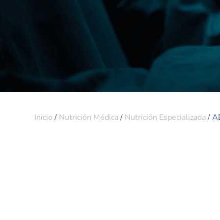
Inicio
/
Nutrición Médica
/
Nutrición Especializada
/ 