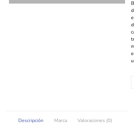
B
d
e
d
c
t
m
e
u
Descripción
Marca
Valoraciones (0)