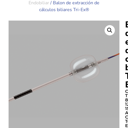
Endobiliar
/ Balon de extracción de
cálculos biliares Tri-Ex®
C
T
8
1
1
C
T
E