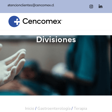
atencionclientes@cencomex.cl
Divisiones
Inicio
/
Gastroenterología
/
Terapia