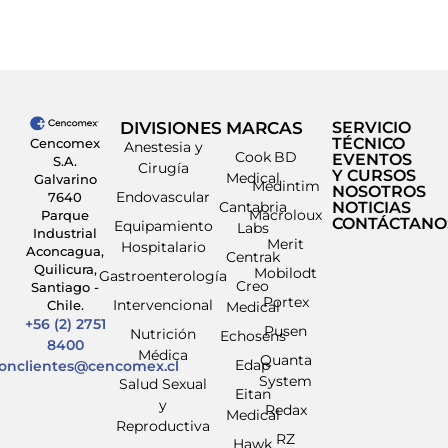
DIVISIONES
MARCAS
SERVICIO
TÉCNICO
Cencomex
Anestesia y
Cook
BD
EVENTOS
S.A.
Cirugía
Y CURSOS
Medical
Galvarino
Medintim
NOSOTROS
Endovascular
7640
Cantabria
NOTICIAS
Macroloux
Parque
CONTÁCTANO
Equipamiento
Labs
Industrial
Merit
Hospitalario
Aconcagua,
Centrak
Quilicura,
Mobilodt
Gastroenterología
Creo
Santiago -
Portex
Intervencional
Chile.
Medical
+56 (2) 2751
Pusen
Nutrición
Echosens
8400
Médica
Quanta
Edap
ionclientes@cencomex.cl
System
Salud Sexual
Eitan
y
Redax
Medical
Reproductiva
RZ
Hawk