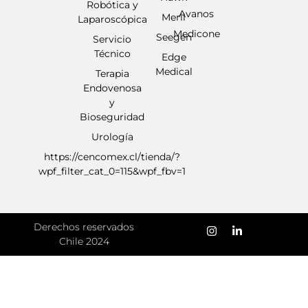
Robótica y
Avanos
Meril
Laparoscópica
Medicone
Seegen
Servicio
Técnico
Edge
Medical
Terapia
Endovenosa
y
Bioseguridad
Urología
https://cencomex.cl/tienda/?
wpf_filter_cat_0=115&wpf_fbv=1
Derechos reservados
Chile 2024