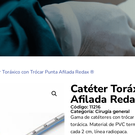
r Toráxico con Trócar Punta Afilada Redax ®
Catéter Torá
Afilada Red
Código: 11216
Categoría:
Cirugía general
Gama de catéteres con trócar d
torácica. Material de PVC te
cada 2 cm, línea radiopaca.