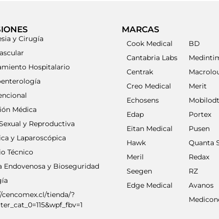
SIONES
MARCAS
sia y Cirugía
Cook Medical
BD
ascular
Cantabria Labs
Medinti
amiento Hospitalario
Centrak
Macrolo
oenterología
Creo Medical
Merit
encional
Echosens
Mobilod
ción Médica
Edap
Portex
Sexual y Reproductiva
Eitan Medical
Pusen
ica y Laparoscópica
Hawk
Quanta 
io Técnico
Meril
Redax
ia Endovenosa y Bioseguridad
Seegen
RZ
gía
Edge Medical
Avanos
//cencomex.cl/tienda/?
Medicon
lter_cat_0=115&wpf_fbv=1