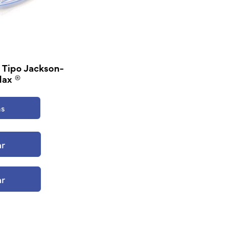
a Tipo Jackson-
dax ®
ás
ar
ar