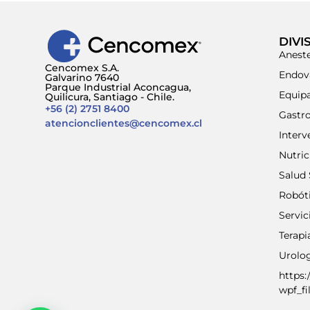
DIVI
Aneste
Cencomex S.A.
Endov
Galvarino 7640
Parque Industrial Aconcagua,
Equip
Quilicura, Santiago - Chile.
+56 (2) 2751 8400
Gastr
atencionclientes@cencomex.cl
Interv
Nutri
Salud 
Robót
Servic
Terap
Urolo
https:
wpf_fi