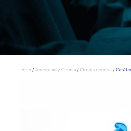
Inicio
/
Anestesia y Cirugía
/
Cirugía general
/ Catéte