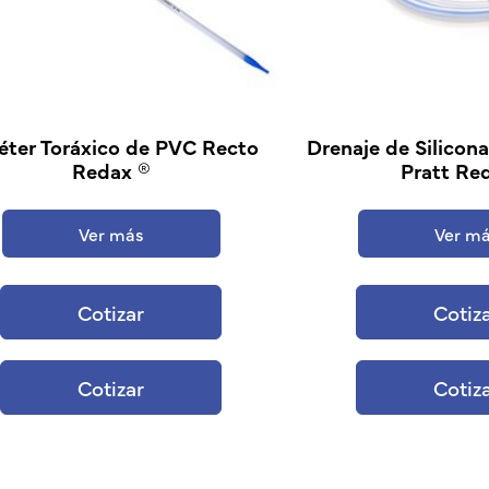
éter Toráxico de PVC Recto
Drenaje de Silicon
Redax ®
Pratt Re
Ver más
Ver m
Cotizar
Cotiz
Cotizar
Cotiz