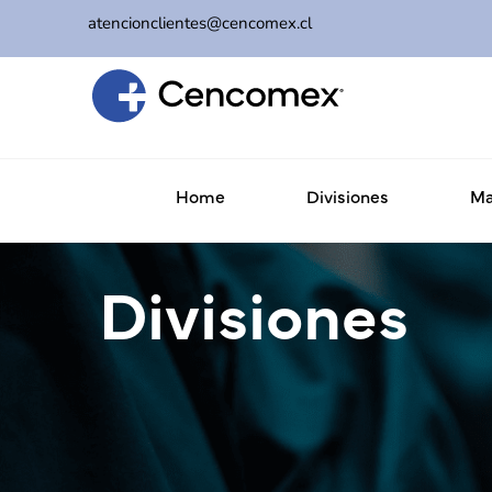
atencionclientes@cencomex.cl
Home
Divisiones
Ma
Divisiones