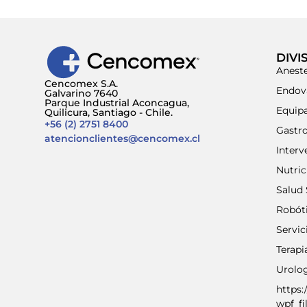
DIVI
Aneste
Cencomex S.A.
Endov
Galvarino 7640
Parque Industrial Aconcagua,
Equip
Quilicura, Santiago - Chile.
+56 (2) 2751 8400
Gastr
atencionclientes@cencomex.cl
Interv
Nutri
Salud 
Robót
Servic
Terap
Urolo
https:
wpf_fi