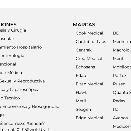
SIONES
MARCAS
sia y Cirugía
Cook Medical
BD
ascular
Cantabria Labs
Medinti
amiento Hospitalario
Centrak
Macrolo
oenterología
Creo Medical
Merit
encional
Echosens
Mobilod
ción Médica
Edap
Portex
Sexual y Reproductiva
Eitan Medical
Pusen
ica y Laparoscópica
Hawk
Quanta 
io Técnico
Meril
Redax
ia Endovenosa y Bioseguridad
Seegen
RZ
gía
Edge Medical
Avanos
//cencomex.cl/tienda/?
Medicon
lter_cat_0=115&wpf_fbv=1