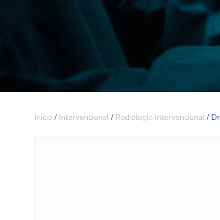
Inicio
/
Intervencional
/
Radiologia Intervencional
/ Dr