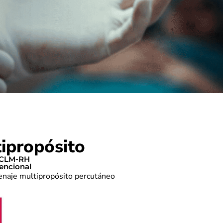
ipropósito
S-CLM-RH
vencional
renaje multipropósito percutáneo