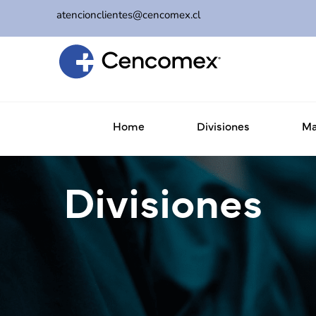
atencionclientes@cencomex.cl
Home
Divisiones
Ma
Divisiones