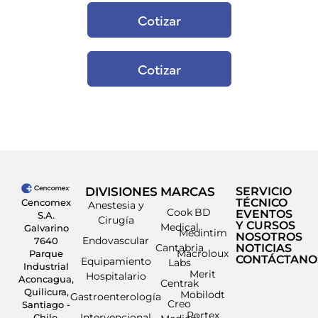
Cotizar
Cotizar
DIVISIONES
MARCAS
SERVICIO
TÉCNICO
Cencomex
Anestesia y
Cook
BD
EVENTOS
S.A.
Cirugía
Y CURSOS
Medical
Galvarino
Medintim
NOSOTROS
Endovascular
7640
Cantabria
NOTICIAS
Macroloux
Parque
CONTÁCTANO
Equipamiento
Labs
Industrial
Merit
Hospitalario
Aconcagua,
Centrak
Quilicura,
Mobilodt
Gastroenterología
Creo
Santiago -
Portex
Intervencional
Chile.