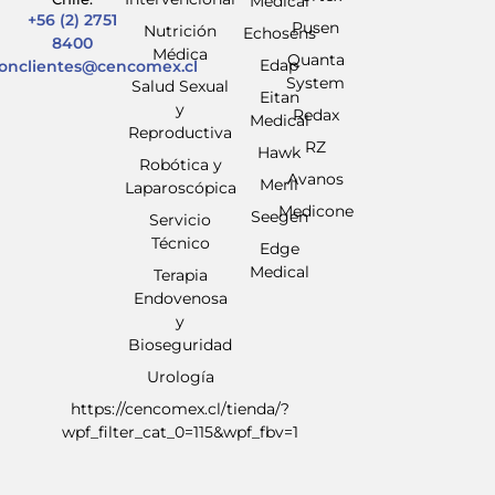
Medical
+56 (2) 2751
Pusen
Nutrición
Echosens
8400
Médica
Quanta
Edap
ionclientes@cencomex.cl
System
Salud Sexual
Eitan
y
Redax
Medical
Reproductiva
RZ
Hawk
Robótica y
Avanos
Meril
Laparoscópica
Medicone
Seegen
Servicio
Técnico
Edge
Medical
Terapia
Endovenosa
y
Bioseguridad
Urología
https://cencomex.cl/tienda/?
wpf_filter_cat_0=115&wpf_fbv=1