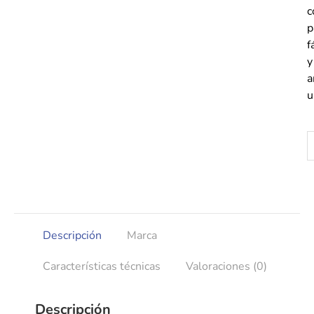
c
p
f
y
a
u
Descripción
Marca
Características técnicas
Valoraciones (0)
Descripción