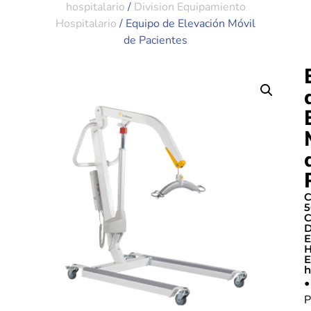
hospitalario
/
Division Equipamiento
Hospitalario
/ Equipo de Elevación Móvil
de Pacientes
C
5
C
D
E
H
E
h
•
P