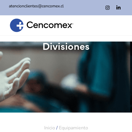
atencionclientes@cencomex.cl
Divisiones
Inicio
/
Equipamiento