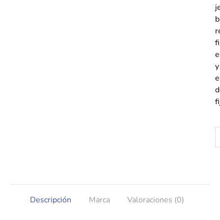
j
b
r
f
e
y
e
d
f
Descripción
Marca
Valoraciones (0)