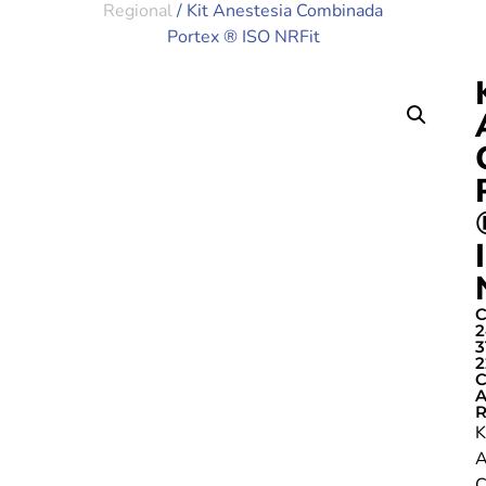
Regional
/ Kit Anestesia Combinada
Portex ® ISO NRFit
C
2
3
2
C
A
R
K
A
C