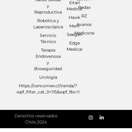
Eitan
y
Redax
Medical
Reproductiva
RZ
Hawk
Robótica y
Avanos
Meril
Laparoscópica
Medicone
Seegen
Servicio
Técnico
Edge
Medical
Terapia
Endovenosa
y
Bioseguridad
Urología
https://cencomex.cl/tienda/?
wpf_filter_cat_0=115&wpf_fbv=1
Derechos reservados
Chile 2024