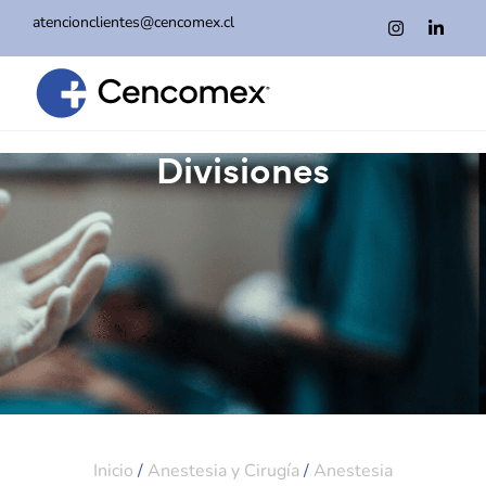
atencionclientes@cencomex.cl
Divisiones
Inicio
/
Anestesia y Cirugía
/
Anestesia