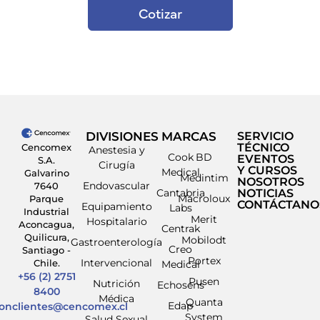
Cotizar
DIVISIONES
MARCAS
SERVICIO
TÉCNICO
Cencomex
Anestesia y
Cook
BD
EVENTOS
S.A.
Cirugía
Y CURSOS
Medical
Galvarino
Medintim
NOSOTROS
Endovascular
7640
Cantabria
NOTICIAS
Macroloux
Parque
CONTÁCTANO
Equipamiento
Labs
Industrial
Merit
Hospitalario
Aconcagua,
Centrak
Quilicura,
Mobilodt
Gastroenterología
Creo
Santiago -
Portex
Intervencional
Chile.
Medical
+56 (2) 2751
Pusen
Nutrición
Echosens
8400
Médica
Quanta
Edap
ionclientes@cencomex.cl
System
Salud Sexual