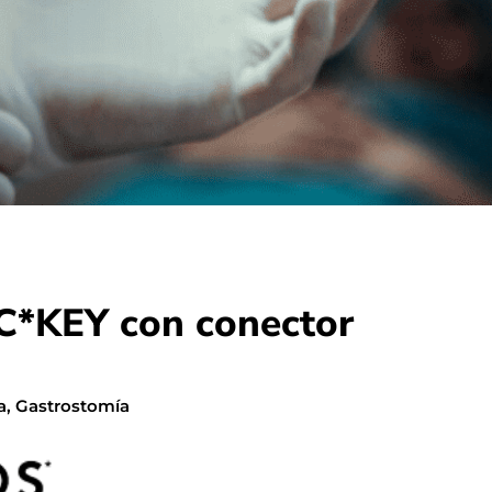
IC*KEY con conector
a
,
Gastrostomía