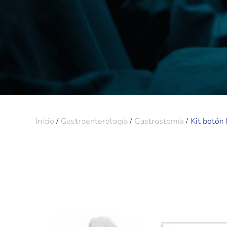
Inicio
/
Gastroenterología
/
Gastrostomía
/ Kit botón