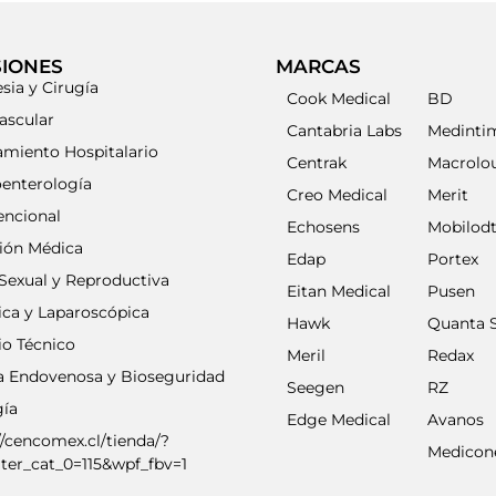
SIONES
MARCAS
sia y Cirugía
Cook Medical
BD
ascular
Cantabria Labs
Medinti
amiento Hospitalario
Centrak
Macrolo
oenterología
Creo Medical
Merit
encional
Echosens
Mobilod
ción Médica
Edap
Portex
Sexual y Reproductiva
Eitan Medical
Pusen
ica y Laparoscópica
Hawk
Quanta 
io Técnico
Meril
Redax
ia Endovenosa y Bioseguridad
Seegen
RZ
gía
Edge Medical
Avanos
//cencomex.cl/tienda/?
Medicon
lter_cat_0=115&wpf_fbv=1