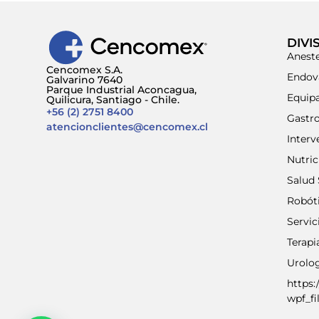
DIVI
Aneste
Cencomex S.A.
Endov
Galvarino 7640
Parque Industrial Aconcagua,
Equip
Quilicura, Santiago - Chile.
+56 (2) 2751 8400
Gastr
atencionclientes@cencomex.cl
Interv
Nutri
Salud 
Robót
Servic
Terap
Urolo
https:
wpf_fi