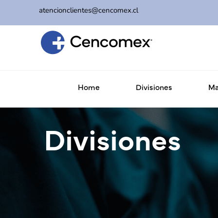
atencionclientes@cencomex.cl
Home
Divisiones
Ma
Divisiones