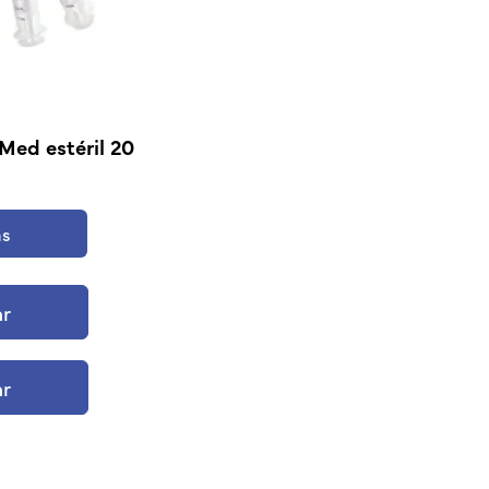
Med estéril 20
ás
ar
ar