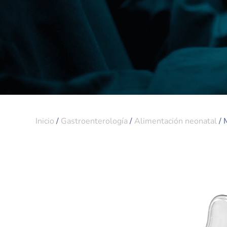
Inicio
/
Gastroenterología
/
Alimentación neonatal
/ 