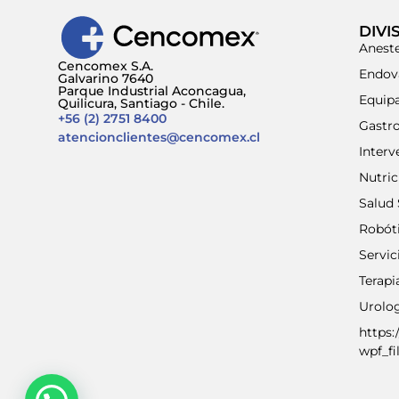
DIVI
Aneste
Cencomex S.A.
Endov
Galvarino 7640
Parque Industrial Aconcagua,
Equip
Quilicura, Santiago - Chile.
+56 (2) 2751 8400
Gastr
atencionclientes@cencomex.cl
Interv
Nutri
Salud 
Robót
Servic
Terap
Urolo
https:
wpf_fi