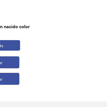
n nacido color
ás
ar
ar