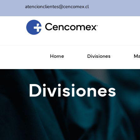
atencionclientes@cencomex.cl
Home
Divisiones
Ma
Divisiones