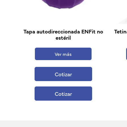
Tapa autodireccionada ENFit no
Tetin
estéril
Ver más
Cotizar
Cotizar