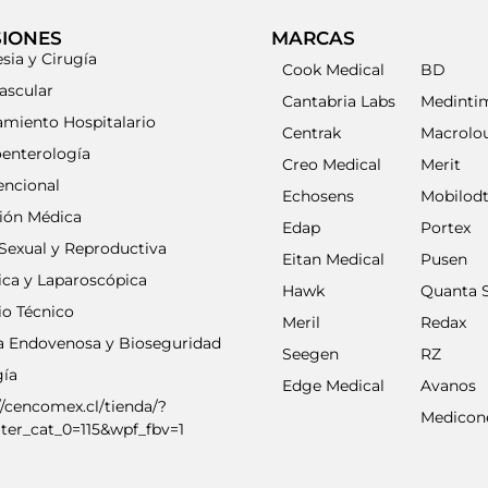
SIONES
MARCAS
sia y Cirugía
Cook Medical
BD
ascular
Cantabria Labs
Medinti
amiento Hospitalario
Centrak
Macrolo
oenterología
Creo Medical
Merit
encional
Echosens
Mobilod
ción Médica
Edap
Portex
Sexual y Reproductiva
Eitan Medical
Pusen
ica y Laparoscópica
Hawk
Quanta 
io Técnico
Meril
Redax
ia Endovenosa y Bioseguridad
Seegen
RZ
gía
Edge Medical
Avanos
//cencomex.cl/tienda/?
Medicon
lter_cat_0=115&wpf_fbv=1