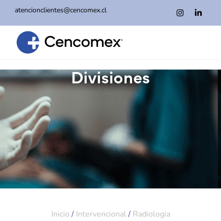
atencionclientes@cencomex.cl
Divisiones
Inicio
/
Intervencional
/
Radiologia