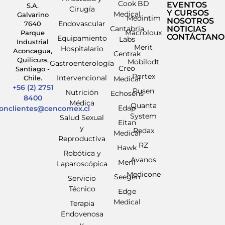
Cook
BD
EVENTOS
S.A.
Cirugía
Y CURSOS
Medical
Galvarino
Medintim
NOSOTROS
Endovascular
7640
Cantabria
NOTICIAS
Macroloux
Parque
CONTÁCTANO
Equipamiento
Labs
Industrial
Merit
Hospitalario
Aconcagua,
Centrak
Quilicura,
Mobilodt
Gastroenterología
Creo
Santiago -
Portex
Intervencional
Chile.
Medical
+56 (2) 2751
Pusen
Nutrición
Echosens
8400
Médica
Quanta
Edap
ionclientes@cencomex.cl
System
Salud Sexual
Eitan
y
Redax
Medical
Reproductiva
RZ
Hawk
Robótica y
Avanos
Meril
Laparoscópica
Medicone
Seegen
Servicio
Técnico
Edge
Medical
Terapia
Endovenosa
y