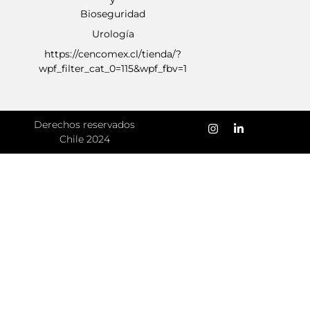
Bioseguridad
Urología
https://cencomex.cl/tienda/?
wpf_filter_cat_0=115&wpf_fbv=1
Derechos reservados
Chile 2024