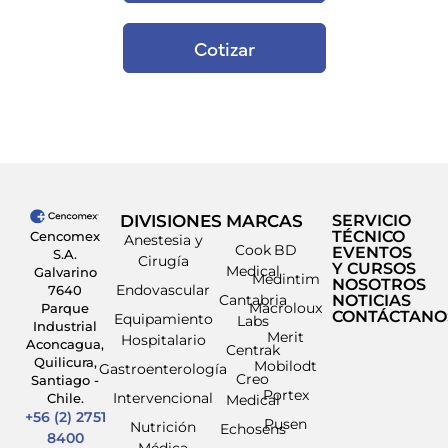
Cotizar
DIVISIONES
MARCAS
SERVICIO
TÉCNICO
Cencomex
Anestesia y
Cook
BD
EVENTOS
S.A.
Cirugía
Y CURSOS
Medical
Galvarino
Medintim
NOSOTROS
Endovascular
7640
Cantabria
NOTICIAS
Macroloux
Parque
CONTÁCTANO
Equipamiento
Labs
Industrial
Merit
Hospitalario
Aconcagua,
Centrak
Quilicura,
Mobilodt
Gastroenterología
Creo
Santiago -
Portex
Intervencional
Chile.
Medical
+56 (2) 2751
Pusen
Nutrición
Echosens
8400
Médica