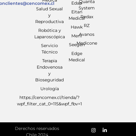
Quanta
Edap
ionclientes@cencomex.cl
System
Salud Sexual
Eitan
y
Redax
Medical
Reproductiva
RZ
Hawk
Robótica y
Avanos
Meril
Laparoscópica
Medicone
Seegen
Servicio
Técnico
Edge
Medical
Terapia
Endovenosa
y
Bioseguridad
Urología
https://cencomex.cl/tienda/?
wpf_filter_cat_0=115&wpf_fbv=1
Derechos reservados
Chile 2024