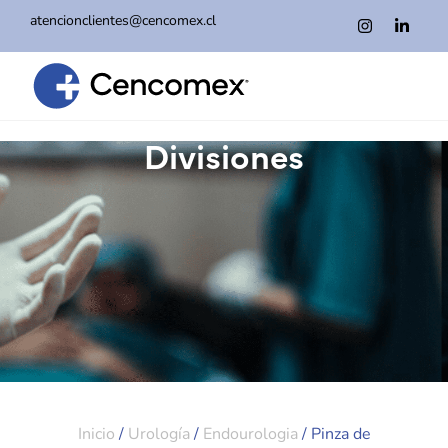
atencionclientes@cencomex.cl
Divisiones
Inicio
/
Urología
/
Endourologia
/ Pinza de