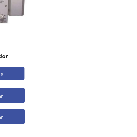
dor
ás
ar
ar