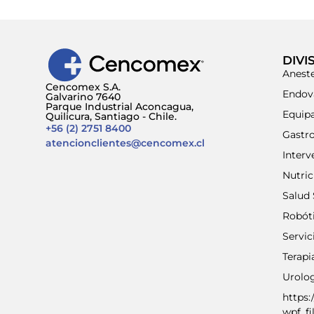
DIVI
Aneste
Cencomex S.A.
Endov
Galvarino 7640
Parque Industrial Aconcagua,
Equip
Quilicura, Santiago - Chile.
+56 (2) 2751 8400
Gastr
atencionclientes@cencomex.cl
Interv
Nutri
Salud 
Robót
Servic
Terap
Urolo
https:
wpf_fi