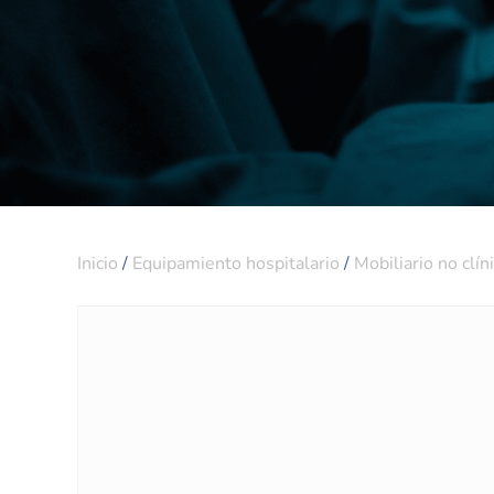
Inicio
/
Equipamiento hospitalario
/
Mobiliario no clín