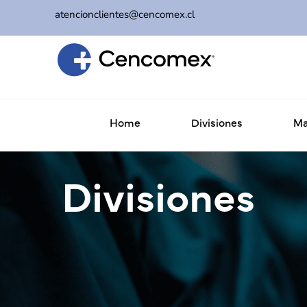
atencionclientes@cencomex.cl
Home
Divisiones
Ma
Divisiones