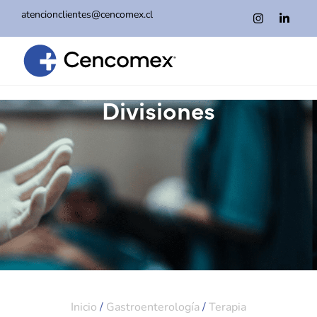
atencionclientes@cencomex.cl
Divisiones
Inicio
/
Gastroenterología
/
Terapia