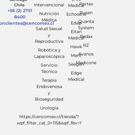
Portex
Intervencional
Chile.
Medical
+56 (2) 2751
Pusen
Nutrición
Echosens
8400
Médica
Quanta
Edap
ionclientes@cencomex.cl
System
Salud Sexual
Eitan
y
Redax
Medical
Reproductiva
RZ
Hawk
Robótica y
Avanos
Meril
Laparoscópica
Medicone
Seegen
Servicio
Técnico
Edge
Medical
Terapia
Endovenosa
y
Bioseguridad
Urología
https://cencomex.cl/tienda/?
wpf_filter_cat_0=115&wpf_fbv=1