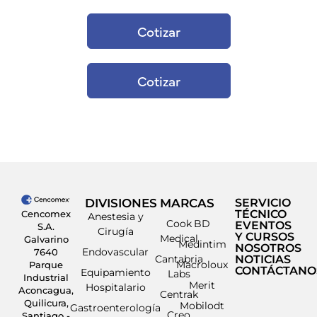
Cotizar
Cotizar
DIVISIONES
MARCAS
SERVICIO
TÉCNICO
Cencomex
Anestesia y
Cook
BD
EVENTOS
S.A.
Cirugía
Y CURSOS
Medical
Galvarino
Medintim
NOSOTROS
Endovascular
7640
Cantabria
NOTICIAS
Macroloux
Parque
CONTÁCTANO
Equipamiento
Labs
Industrial
Merit
Hospitalario
Aconcagua,
Centrak
Quilicura,
Mobilodt
Gastroenterología
Creo
Santiago -