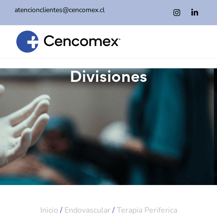
atencionclientes@cencomex.cl
Divisiones
Inicio
/
Endovascular
/
Terapia Periferica