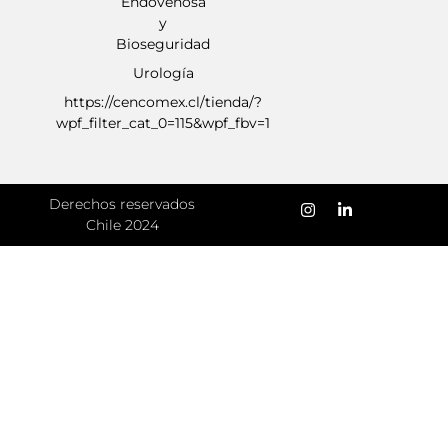
Endovenosa
y
Bioseguridad
Urología
https://cencomex.cl/tienda/?
wpf_filter_cat_0=115&wpf_fbv=1
Derechos reservados
Chile 2024