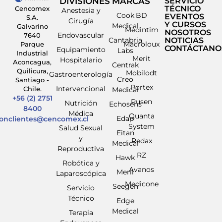
DIVISIONES
MARCAS
SERVICIO
TÉCNICO
Cencomex
Anestesia y
Cook
BD
EVENTOS
S.A.
Cirugía
Y CURSOS
Medical
Galvarino
Medintim
NOSOTROS
Endovascular
7640
Cantabria
NOTICIAS
Macroloux
Parque
CONTÁCTANO
Equipamiento
Labs
Industrial
Merit
Hospitalario
Aconcagua,
Centrak
Quilicura,
Mobilodt
Gastroenterología
Creo
Santiago -
Portex
Intervencional
Chile.
Medical
+56 (2) 2751
Pusen
Nutrición
Echosens
8400
Médica
Quanta
Edap
ionclientes@cencomex.cl
System
Salud Sexual
Eitan
y
Redax
Medical
Reproductiva
RZ
Hawk
Robótica y
Avanos
Meril
Laparoscópica
Medicone
Seegen
Servicio
Técnico
Edge
Medical
Terapia