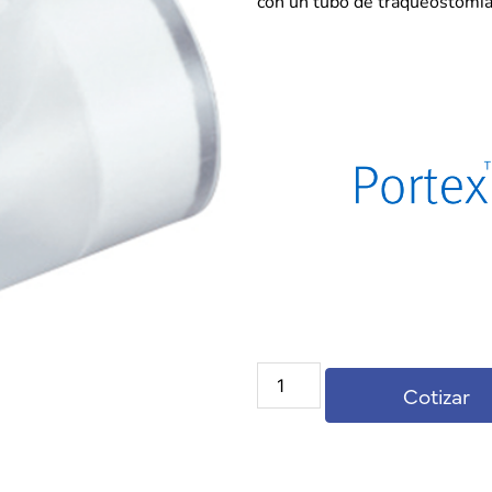
con un tubo de traqueostomí
Cotizar