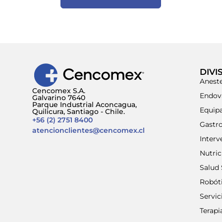
DIVI
Aneste
Cencomex S.A.
Endov
Galvarino 7640
Parque Industrial Aconcagua,
Equip
Quilicura, Santiago - Chile.
+56 (2) 2751 8400
Gastr
atencionclientes@cencomex.cl
Interv
Nutri
Salud 
Robót
Servic
Terap