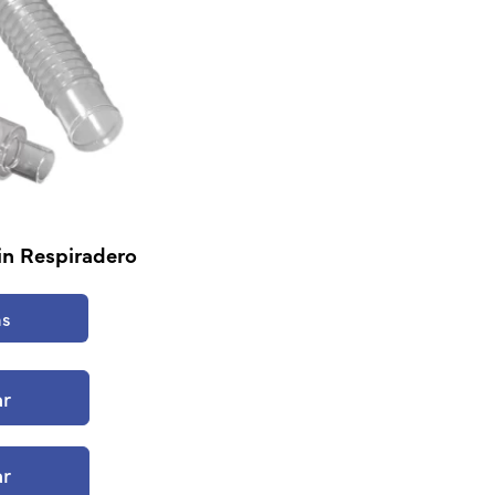
in Respiradero
ás
ar
ar