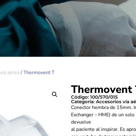
vía aérea
/ Thermovent T
Thermovent 
Código: 100/570/015
Categoría:
Accesorios vía a
Conector hembra de 15mm. In
Exchanger – HME) de un solo u
devuelve
al paciente al inspirar. Es a