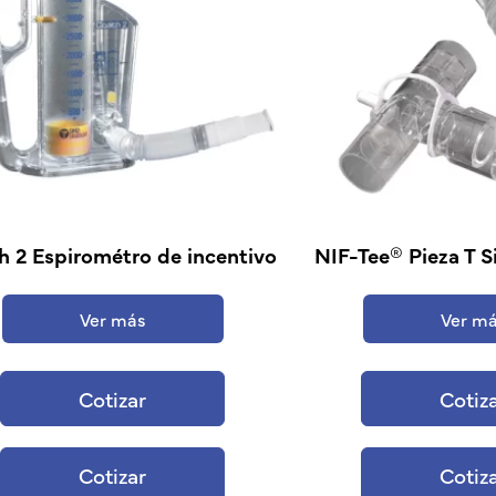
 2 Espirométro de incentivo
NIF-Tee® Pieza T S
Ver más
Ver m
Cotizar
Cotiz
Cotizar
Cotiz