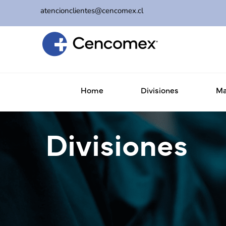
atencionclientes@cencomex.cl
Home
Divisiones
Ma
Divisiones