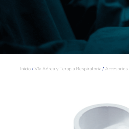
Inicio
/
Vía Aérea y Terapia Respiratoria
/
Accesorios 