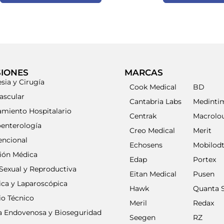
SIONES
MARCAS
sia y Cirugía
Cook Medical
BD
ascular
Cantabria Labs
Medinti
amiento Hospitalario
Centrak
Macrolo
oenterología
Creo Medical
Merit
encional
Echosens
Mobilod
ción Médica
Edap
Portex
Sexual y Reproductiva
Eitan Medical
Pusen
ica y Laparoscópica
Hawk
Quanta 
io Técnico
Meril
Redax
ia Endovenosa y Bioseguridad
Seegen
RZ