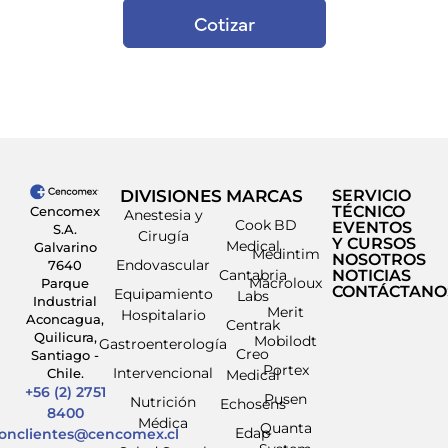
Cotizar
DIVISIONES
MARCAS
SERVICIO
TÉCNICO
Cencomex
Anestesia y
Cook
BD
EVENTOS
S.A.
Cirugía
Y CURSOS
Medical
Galvarino
Medintim
NOSOTROS
Endovascular
7640
Cantabria
NOTICIAS
Macroloux
Parque
CONTÁCTANO
Equipamiento
Labs
Industrial
Merit
Hospitalario
Aconcagua,
Centrak
Quilicura,
Mobilodt
Gastroenterología
Creo
Santiago -
Portex
Intervencional
Chile.
Medical
+56 (2) 2751
Pusen
Nutrición
Echosens
8400
Médica
Quanta
Edap
ionclientes@cencomex.cl