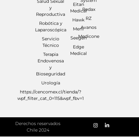
System
Salud Sexual
Eitan
y
Redax
Medical
Reproductiva
RZ
Hawk
Robótica y
Avanos
Meril
Laparoscópica
Medicone
Seegen
Servicio
Técnico
Edge
Medical
Terapia
Endovenosa
y
Bioseguridad
Urología
https://cencomex.cl/tienda/?
wpf_filter_cat_0=115&wpf_fbv=1
Derechos reservados
Chile 2024