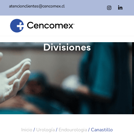
atencionclientes@cencomex.cl
Divisiones
Inicio
/
Urología
/
Endourologia
/ Canastillo