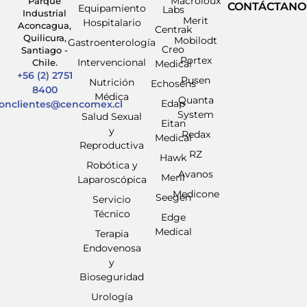
Macroloux
Parque
CONTÁCTANO
Equipamiento
Labs
Industrial
Merit
Hospitalario
Aconcagua,
Centrak
Quilicura,
Mobilodt
Gastroenterología
Creo
Santiago -
Portex
Intervencional
Chile.
Medical
+56 (2) 2751
Pusen
Nutrición
Echosens
8400
Médica
Quanta
Edap
ionclientes@cencomex.cl
System
Salud Sexual
Eitan
y
Redax
Medical
Reproductiva
RZ
Hawk
Robótica y
Avanos
Meril
Laparoscópica
Medicone
Seegen
Servicio
Técnico
Edge
Medical
Terapia
Endovenosa
y
Bioseguridad
Urología