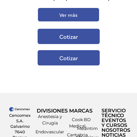
Ver más
Cotizar
Cotizar
DIVISIONES
MARCAS
SERVICIO
TÉCNICO
Cencomex
Anestesia y
Cook
BD
EVENTOS
S.A.
Cirugía
Y CURSOS
Medical
Galvarino
Medintim
NOSOTROS
Endovascular
7640
Cantabria
NOTICIAS