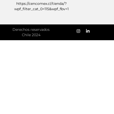
https://cencomex.cl/tienda/?
wpf_filter_cat_0=115&wpf_fbv=1
Derechos reservados
Chile 2024