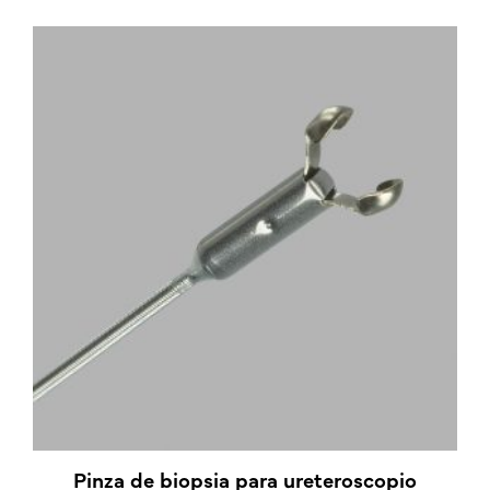
Pinza de biopsia para ureteroscopio