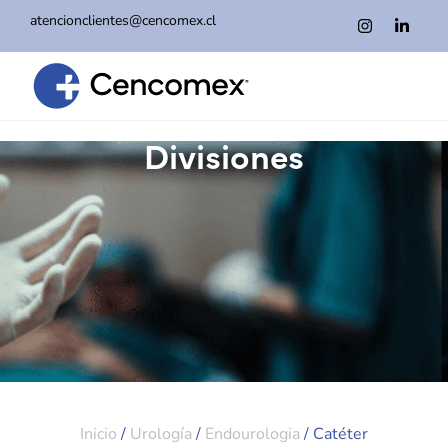
atencionclientes@cencomex.cl
Divisiones
Inicio
/
Urología
/
Endourologia
/ Catéter