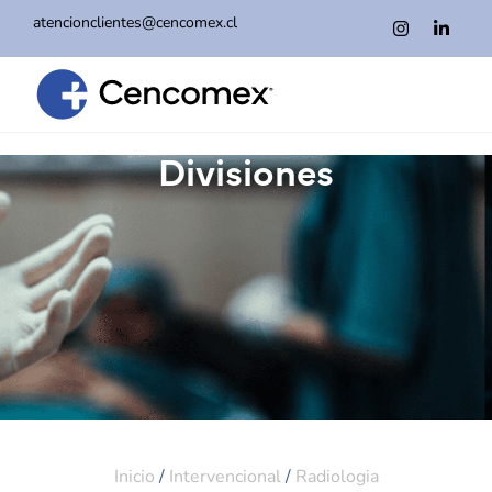
atencionclientes@cencomex.cl
Divisiones
Inicio
/
Intervencional
/
Radiologia