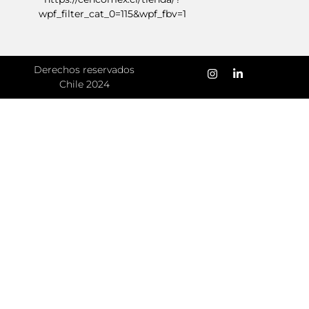
wpf_filter_cat_0=115&wpf_fbv=1
Derechos reservados
Chile 2024