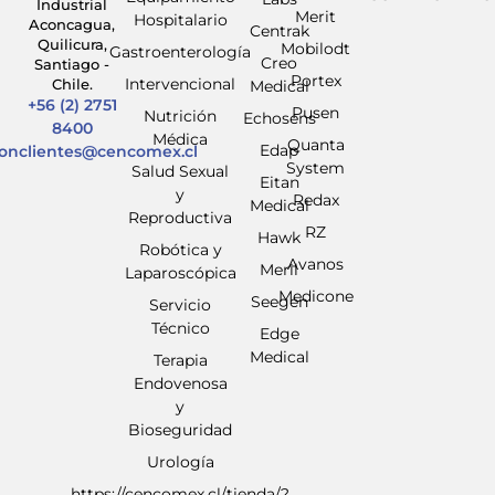
Industrial
Merit
Hospitalario
Aconcagua,
Centrak
Quilicura,
Mobilodt
Gastroenterología
Creo
Santiago -
Portex
Intervencional
Chile.
Medical
+56 (2) 2751
Pusen
Nutrición
Echosens
8400
Médica
Quanta
Edap
ionclientes@cencomex.cl
System
Salud Sexual
Eitan
y
Redax
Medical
Reproductiva
RZ
Hawk
Robótica y
Avanos
Meril
Laparoscópica
Medicone
Seegen
Servicio
Técnico
Edge
Medical
Terapia
Endovenosa
y
Bioseguridad
Urología
https://cencomex.cl/tienda/?