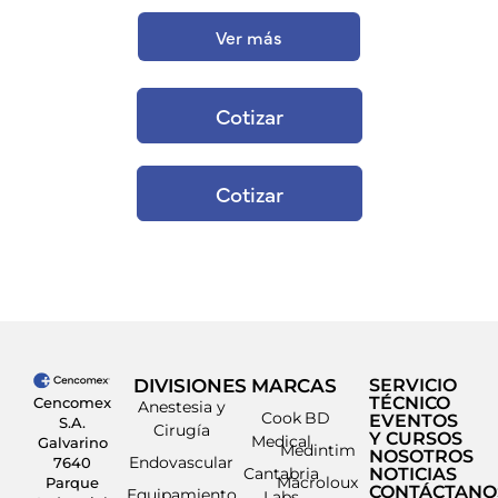
Ver más
Cotizar
Cotizar
DIVISIONES
MARCAS
SERVICIO
TÉCNICO
Cencomex
Anestesia y
Cook
BD
EVENTOS
S.A.
Cirugía
Y CURSOS
Medical
Galvarino
Medintim
NOSOTROS
Endovascular
7640
Cantabria
NOTICIAS
Macroloux
Parque
CONTÁCTANO
Equipamiento
Labs