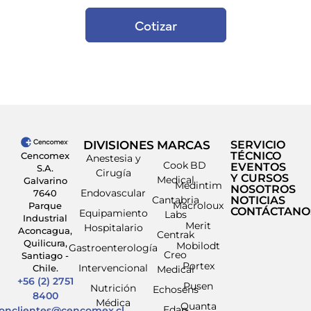
Cotizar
DIVISIONES
MARCAS
SERVICIO
TÉCNICO
Cencomex
Anestesia y
Cook
BD
EVENTOS
S.A.
Cirugía
Y CURSOS
Medical
Galvarino
Medintim
NOSOTROS
Endovascular
7640
Cantabria
NOTICIAS
Macroloux
Parque
CONTÁCTANO
Equipamiento
Labs
Industrial
Merit
Hospitalario
Aconcagua,
Centrak
Quilicura,
Mobilodt
Gastroenterología
Creo
Santiago -
Portex
Intervencional
Chile.
Medical
+56 (2) 2751
Pusen
Nutrición
Echosens
8400
Médica
Quanta
Edap
ionclientes@cencomex.cl