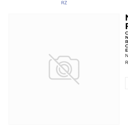
RZ
C
C
E
N
R