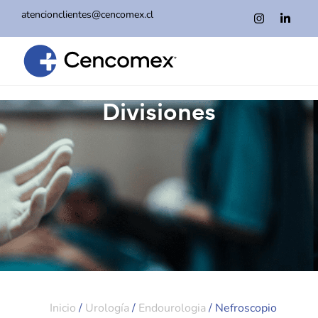
atencionclientes@cencomex.cl
Divisiones
Inicio
/
Urología
/
Endourologia
/ Nefroscopio