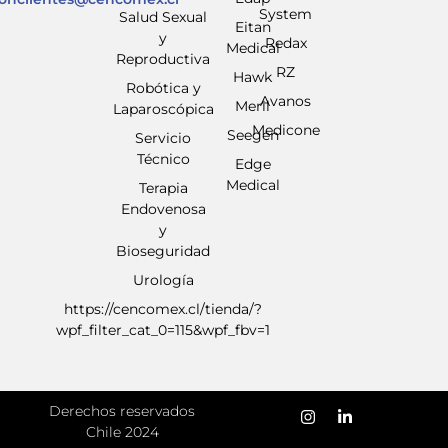
System
Salud Sexual
Eitan
y
Redax
Medical
Reproductiva
RZ
Hawk
Robótica y
Avanos
Meril
Laparoscópica
Medicone
Seegen
Servicio
Técnico
Edge
Medical
Terapia
Endovenosa
y
Bioseguridad
Urología
https://cencomex.cl/tienda/?
wpf_filter_cat_0=115&wpf_fbv=1
Derechos reservados
Chile 2024